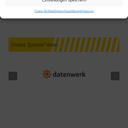
AC Hotel Marriott
Salurner Straße 15, Innsbruck
Cookie-Richtlinie
Datenschutzerklärung
Impressum
MAI
18:00
-
23:30
8
25 Jahre BPW Spittal
Unsere Sponsor*innen
Hotel See-Villa
Seestraße 68, Millstatt
MAI
9:00
-
12:00
9
BPW Linz-Wels: BUSINESS –
FOTOSHOOTING
NULLDREI
Hans-Sachs-Straße 1a, Wels
MAI
19:00
-
20:30
12
OpenTalk-Meeting – “Alles ist