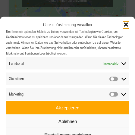
diesen Inhalt zu aktivieren
Cookie-Zustimmung verwalten
Um Ihnen ein optimales Erlebnis zu bieten, verwenden wir Technologien wie Cookies, um
Geräteinformationen zu speichern und/oder darauf zuzugreifen. Wenn Sie diesen Technologien
zustimmst, können wir Daten wie das Surfverhalten oder eindeutige IDs auf dieser Website
verarbeiten. Wenn Sie Ihre Zustimmung nicht erteilen oder zurückziehen, können bestimmte
Merkmale und Funktionen beeinträchtigt werden.
MAI
18:30
-
21:00
7
Funktional
Immer aktiv
Wenn der Tod dem Leben begegnet
Mei Greisslerei
Stadtplatz 9, 4070 Eferding
Statistiken
Statistik
Veranstaltungsdetails
Wegbeschreibung
Marketing
Marketin
MAI
18:00
-
22:00
8
Akzeptieren
BPW Tirol – After Work Drink in
Ablehnen
Innsbruck
Einstellungen speichern