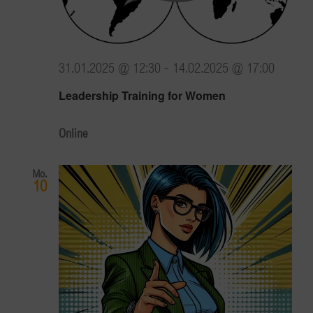
31.01.2025 @ 12:30
-
14.02.2025 @ 17:00
Leadership Training for Women
Online
Mo.
10