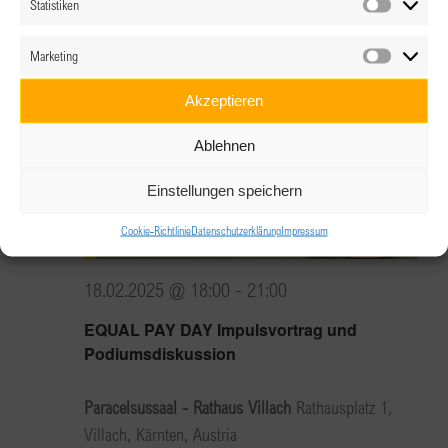
Statistiken
Statistik
Hall in Tirol/Heiligkreuz, Tirol, Österreich
Marketing
Marketin
Di.
Akzeptieren
18
Ablehnen
Einstellungen speichern
Cookie-Richtlinie
Datenschutzerklärung
Impressum
18.02.2025 @ 18:00
-
21:00
EQUAL PAY DAY Impulsvortrag und
Podiumsdiskussion
Paracelsussaal - Rathaus Villach
Rathausplatz 1,
Villach, Kärnten, Austria