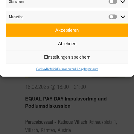
Statistiken
Statistik
Hall in Tirol/Heiligkreuz, Tirol, Österreich
Marketing
Marketin
Di.
Akzeptieren
18
Ablehnen
Einstellungen speichern
Cookie-Richtlinie
Datenschutzerklärung
Impressum
18.02.2025 @ 18:00
-
21:00
EQUAL PAY DAY Impulsvortrag und
Podiumsdiskussion
Paracelsussaal - Rathaus Villach
Rathausplatz 1,
Villach, Kärnten, Austria