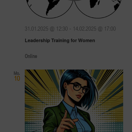
31.01.2025 @ 12:30
-
14.02.2025 @ 17:00
Leadership Training for Women
Online
Mo.
10