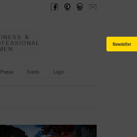
BPW
Offenes
BPW
Anfrage
Austria
Frauennetzwerk
Gruppe
schicken
Facebook
Facebook
auf
LinkedIn
Toggle
Sliding
Bar
Area
Presse
Events
Login