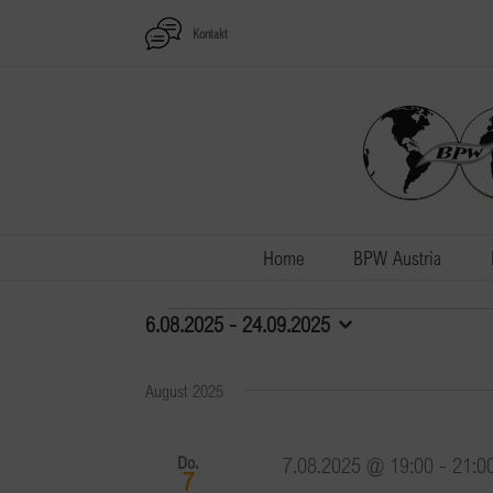
Zum
Kontakt
Inhalt
springen
Home
BPW Austria
Veranstaltungen
6.08.2025
 - 
24.09.2025
Datum
wählen.
August 2025
Do.
7.08.2025 @ 19:00
-
21:0
7