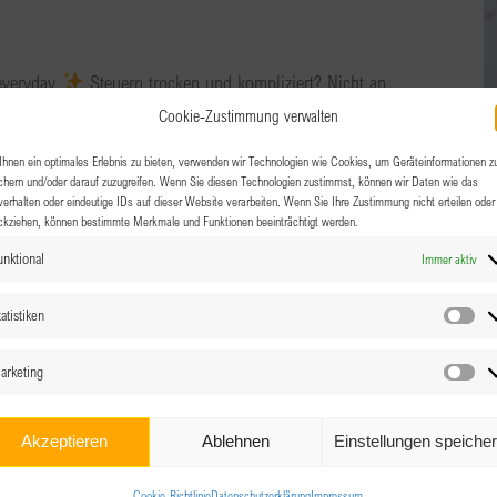
 everyday
Steuern trocken und kompliziert? Nicht an
er motivierten Steuerberaterin Evelyn Schranz begeben wir
Cookie-Zustimmung verwalten
hnen ein optimales Erlebnis zu bieten, verwenden wir Technologien wie Cookies, um Geräteinformationen z
chern und/oder darauf zuzugreifen. Wenn Sie diesen Technologien zustimmst, können wir Daten wie das
verhalten oder eindeutige IDs auf dieser Website verarbeiten. Wenn Sie Ihre Zustimmung nicht erteilen oder
ckziehen, können bestimmte Merkmale und Funktionen beeinträchtigt werden.
0
unktional
Immer aktiv
te
atistiken
Sta
, Salzburg Airport
arketing
Ma
en folgen in Kürze. Wann: Dienstag, 09.09.2025 ab 18:00
Akzeptieren
Ablehnen
Einstellungen speiche
hr Besprechungsbeginn Wo: Das Wolfgang - Panorama
Cookie-Richtlinie
Datenschutzerklärung
Impressum