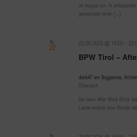
im August ein. In entspannte
gemeinsam einen [...]
Fr.
22.08.2025 @ 18:00
-
22:
22
BPW Tirol – Aft
deck47 am Baggersee, Arche
Österreich
Sei beim After Work Drink da
Laune einfach eine Stunde od
Fr.
29.08.2025 @ 18:00
-
22: