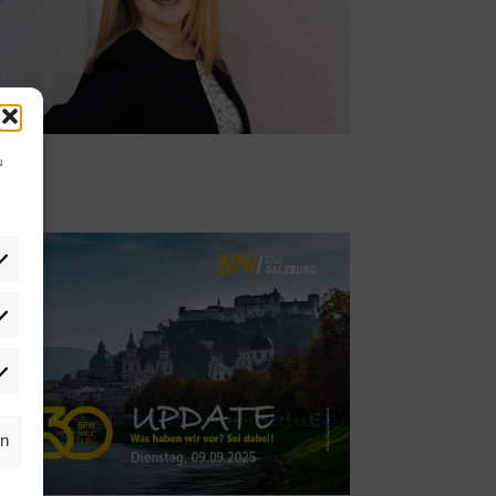
u
tistiken
rketing
rn