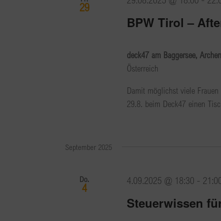
29
BPW Tirol – Aft
deck47 am Baggersee, Arche
Österreich
Damit möglichst viele Frauen
29.8. beim Deck47 einen Tisch 
September 2025
Do.
4.09.2025 @ 18:30
-
21:0
4
Steuerwissen fü