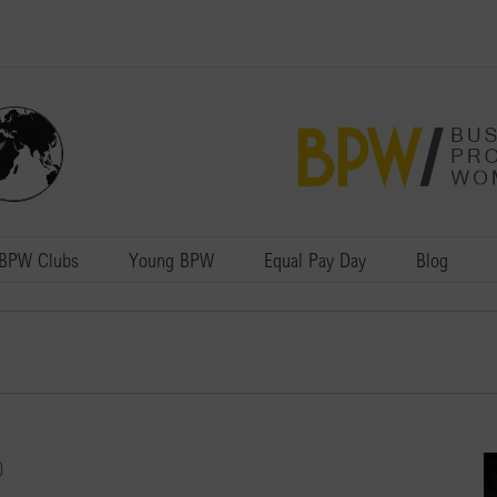
BPW Clubs
Young BPW
Equal Pay Day
Blog
0