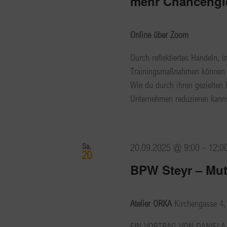
mehr Chancengle
Online über Zoom
Durch reflektiertes Handeln, 
Trainingsmaßnahmen können v
Wie du durch ihren gezielten
Unternehmen reduzieren kannst
Sa.
20.09.2025 @ 9:00
-
12:0
20
BPW Steyr – Mut 
Atelier ORKA
Kirchengasse 4, 
EIN VORTRAG VON DANIELA 