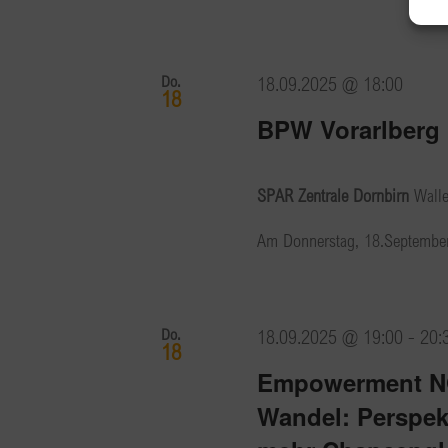
Do.
18.09.2025 @ 18:00
18
BPW Vorarlberg 
SPAR Zentrale Dornbirn
Wall
Am Donnerstag, 18.September,
Do.
18.09.2025 @ 19:00
-
20:
18
Empowerment NO
Wandel: Perspek