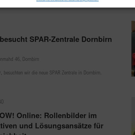
besucht SPAR-Zentrale Dornbirn
enmahd 46, Dornbirn
 besuchten wir die neue SPAR Zentrale in Dornbirn.
30
W! Online: Rollenbilder im
tiven und Lösungsansätze für