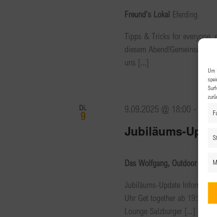
Freund's Lokal
Eferding
Tipps & Tricks for everyone,
diesem Abend!Gemeinsam mit d
uns [...]
Um I
spei
Surf
zurü
Di.
9.09.2025 @ 18:00
-
22:0
F
9
Jubiläums-Upda
St
Das Wolfgang, Outdoor Lounge
M
Jubiläums-Update Information
Uhr Get together ab 19:30 U
Lounge Salzburger [...]