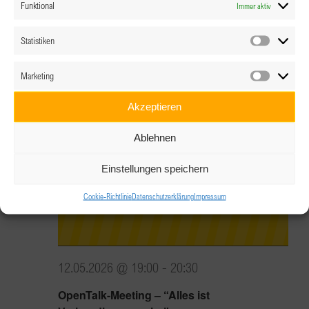
Funktional
Immer aktiv
NULLDREI
Hans-Sachs-Straße 1a, Wels
Statistiken
Statistik
Marketing
Di.
Marketin
12
Akzeptieren
Ablehnen
Einstellungen speichern
Cookie-Richtlinie
Datenschutzerklärung
Impressum
12.05.2026 @ 19:00
-
20:30
OpenTalk-Meeting – “Alles ist