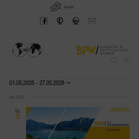
Zum
Kontakt
Inhalt
BPW
Offenes
BPW
Anfrage
springen
Austria
Frauennetzwerk
Gruppe
schicken
Facebook
Facebook
auf
LinkedIn
Veranstaltungen
01.05.2026
 - 
27.05.2026
Datum
wählen.
Mai 2026
Di.
5