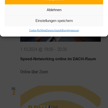
Ablehnen
Einstellungen speichern
Cookie-Richtlinie
Datenschutzerklärung
Impressum
1.10.2024 @ 19:00
-
20:30
Speed-Networking online im DACH-Raum
Online über Zoom
Mi.
2