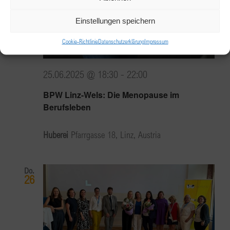
Einstellungen speichern
Cookie-Richtlinie
Datenschutzerklärung
Impressum
25.06.2025 @ 18:30
-
22:00
BPW Linz-Wels: Die Menopause im
Berufsleben
Huberei
Pfarrgasse 18, Linz, Austria
Do.
26