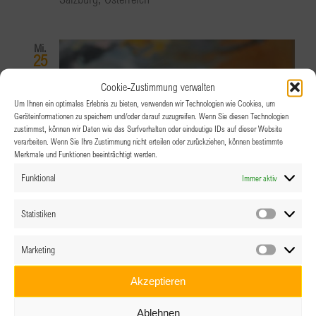
Mi.
25
Cookie-Zustimmung verwalten
Um Ihnen ein optimales Erlebnis zu bieten, verwenden wir Technologien wie Cookies, um
Geräteinformationen zu speichern und/oder darauf zuzugreifen. Wenn Sie diesen Technologien
zustimmst, können wir Daten wie das Surfverhalten oder eindeutige IDs auf dieser Website
verarbeiten. Wenn Sie Ihre Zustimmung nicht erteilen oder zurückziehen, können bestimmte
Merkmale und Funktionen beeinträchtigt werden.
Funktional
Immer aktiv
Statistiken
Statistik
Marketing
Marketin
Akzeptieren
Ablehnen