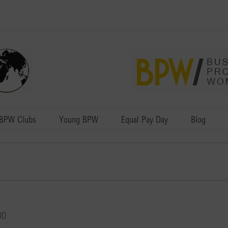
BPW Clubs
Young BPW
Equal Pay Day
Blog
00