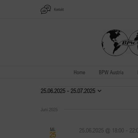
Zum
Kontakt
Inhalt
springen
Home
BPW Austria
Veranstaltungen
25.06.2025
 - 
25.07.2025
Datum
wählen.
Juni 2025
Mi.
25.06.2025 @ 18:00
-
22:
25