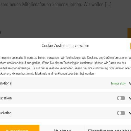
nsere neuen Mitgliedsfrauen kennenzulernen. Wir wollen [...]
0
unch
Cookie-Zustimmung verwalten
hnen ein optimales Erlebnis zu bieten, verwenden wir Technologien wie Cookies, um Geräteinformationen z
chern und/oder darauf zuzugreifen. Wenn Sie diesen Technologien zustimmst, können wir Daten wie das
lernen und sich vernetzen, das Ganze bei einem
verhalten oder eindeutige IDs auf dieser Website verarbeiten. Wenn Sie Ihre Zustimmung nicht erteilen oder
ckziehen, können bestimmte Merkmale und Funktionen beeinträchtigt werden.
eichgesinnten. Der perfekte Anlass, um sich die „Business &
unktional
Immer aktiv
atistiken
Sta
arketing
Ma