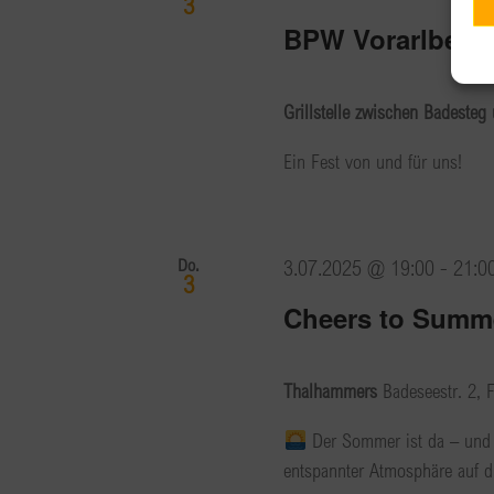
3
BPW Vorarlberg
Grillstelle zwischen Badesteg
Ein Fest von und für uns!
Do.
3.07.2025 @ 19:00
-
21:0
3
Cheers to Summ
Thalhammers
Badeseestr. 2, F
Der Sommer ist da – und w
entspannter Atmosphäre auf di