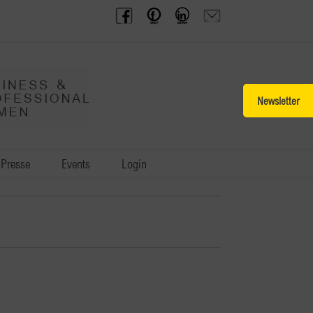
BPW
Offenes
BPW
Anfrage
Austria
Frauennetzwerk
Gruppe
schicken
Facebook
Facebook
auf
LinkedIn
Toggle
Sliding
Bar
Area
Presse
Events
Login