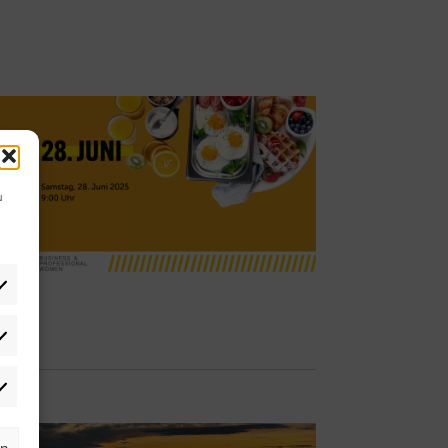
u
tistiken
rketing