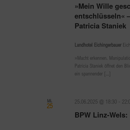
»Mein Wille ges
entschlüsseln« 
Patricia Staniek
Landhotel Eichingerbauer
Eic
»Macht erkennen. Manipulatio
Patricia Staniek öffnet den B
ein spannender [...]
Mi.
25.06.2025 @ 18:30
-
22:
25
BPW Linz-Wels: 