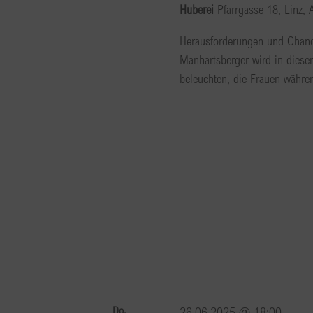
Huberei
Pfarrgasse 18, Linz, 
Herausforderungen und Chance
Manhartsberger wird in dies
beleuchten, die Frauen währe
Do.
26.06.2025 @ 18:00