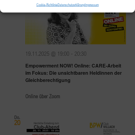
19
Cookie-Richtlinie
Datenschutzerklärung
Impressum
19.11.2025 @ 19:00
-
20:30
Empowerment NOW! Online: CARE-Arbeit
im Fokus: Die unsichtbaren Heldinnen der
Gleichberechtigung
Online über Zoom
Do.
20