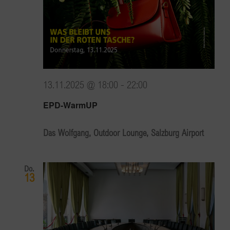
13.11.2025 @ 18:00
-
22:00
EPD-WarmUP
Das Wolfgang, Outdoor Lounge, Salzburg Airport
Do.
13