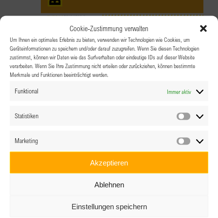
Cookie-Zustimmung verwalten
Um Ihnen ein optimales Erlebnis zu bieten, verwenden wir Technologien wie Cookies, um
15.11.2025 @ 0:00
Geräteinformationen zu speichern und/oder darauf zuzugreifen. Wenn Sie diesen Technologien
zustimmst, können wir Daten wie das Surfverhalten oder eindeutige IDs auf dieser Website
BPW Steyr Brunch!
verarbeiten. Wenn Sie Ihre Zustimmung nicht erteilen oder zurückziehen, können bestimmte
Merkmale und Funktionen beeinträchtigt werden.
Landgasthof Mayr
Pfarrplatz 3, St. Ulrich
Funktional
Immer aktiv
Statistiken
Statistik
Mi.
19.11.2025 @ 18:30
-
21:00
19
Marketing
BPW-Clubabend
Marketin
Akzeptieren
Parkhotel Graz
Leonhardstrasse 8, Graz, Steiermark,
Austria
Ablehnen
Einstellungen speichern
Mi.