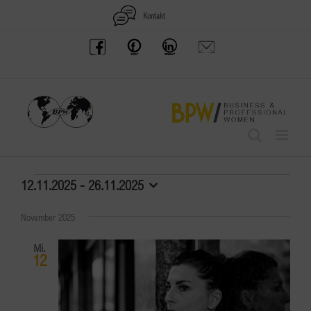
Zum
Kontakt
Inhalt
BPW
Offenes
BPW
Anfrage
springen
Austria
Frauennetzwerk
Gruppe
schicken
Facebook
Facebook
auf
LinkedIn
Veranstaltungen
12.11.2025
 - 
26.11.2025
Datum
wählen.
November 2025
Mi.
12