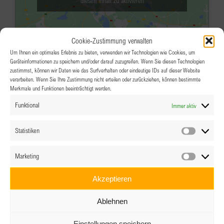
diesen Inhalt zu aktivieren
Cookie-Zustimmung verwalten
Um Ihnen ein optimales Erlebnis zu bieten, verwenden wir Technologien wie Cookies, um
Geräteinformationen zu speichern und/oder darauf zuzugreifen. Wenn Sie diesen Technologien
zustimmst, können wir Daten wie das Surfverhalten oder eindeutige IDs auf dieser Website
verarbeiten. Wenn Sie Ihre Zustimmung nicht erteilen oder zurückziehen, können bestimmte
Merkmale und Funktionen beeinträchtigt werden.
SEP.
18:00
-
22:00
13
Funktional
Immer aktiv
Frauengesundheit
Das Wolfgang, Outdoor Lounge, Salzburg
Statistiken
Statistik
Airport
Marketing
Veranstaltungsdetails
Wegbeschreibung
Marketin
Akzeptieren
SEP.
Ganztägig
14
Ablehnen
BPW Vorarlberg – Betriebsbesuch
Doppelmayr Group
Einstellungen speichern