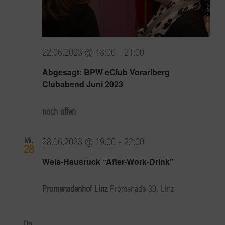
22.06.2023 @ 18:00
-
21:00
Abgesagt: BPW eClub Vorarlberg
Clubabend Juni 2023
noch offen
Mi.
28.06.2023 @ 19:00
-
22:00
28
Wels-Hausruck “After-Work-Drink”
Promenadenhof Linz
Promenade 39, Linz
Do.