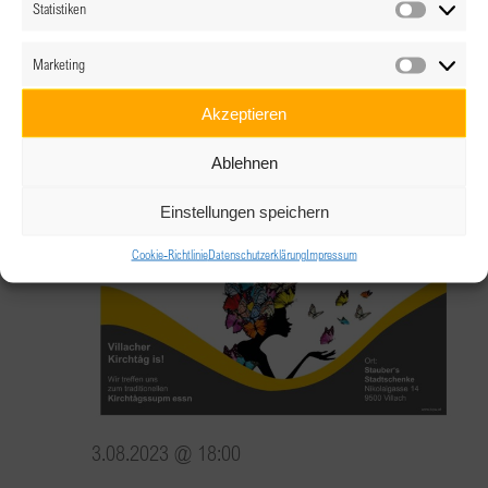
Clubabend Wels-Hausruck “Management
Statistiken
Statistik
Lehrgänge nur für Frauen – JA oder Naja?”
Marketing
Marketin
Promenadenhof Linz, Toscanastüberl
Promenade
Akzeptieren
39, Linz, Oberösterreich
Ablehnen
August 2023
Einstellungen speichern
Do.
3
Cookie-Richtlinie
Datenschutzerklärung
Impressum
3.08.2023 @ 18:00