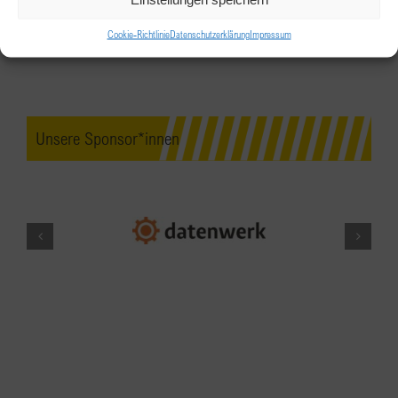
Jänner
Cookie-Richtlinie
Datenschutzerklärung
Impressum
Zoom
JAN.
19:00
-
22:00
12
Wir starten durch!
Unsere Sponsor*innen
Das Wolfgang, Outdoor Lounge, Salzburg
Airport
JAN.
18:00
-
20:00
13
Endlich wieder persönlich treffen
Clublokal, Prinz Eugen Str. 80/12, 1040 Wien
Prinz Eugen Str. 80/12, Wien
JAN.
19:30
-
22:00