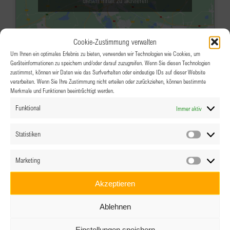
diesen Inhalt zu aktivieren
Cookie-Zustimmung verwalten
Um Ihnen ein optimales Erlebnis zu bieten, verwenden wir Technologien wie Cookies, um
Geräteinformationen zu speichern und/oder darauf zuzugreifen. Wenn Sie diesen Technologien
zustimmst, können wir Daten wie das Surfverhalten oder eindeutige IDs auf dieser Website
verarbeiten. Wenn Sie Ihre Zustimmung nicht erteilen oder zurückziehen, können bestimmte
Merkmale und Funktionen beeinträchtigt werden.
JAN.
12:30
-
14:00
6
Funktional
Immer aktiv
BPW eClub Online
Neujahrsgeplauder
Statistiken
Statistik
Online im Treffpunkt BPW auf Zoom
Marketing
Marketin
Veranstaltungsdetails
Wegbeschreibung
Akzeptieren
JAN.
18:45
-
20:30
12
Ablehnen
BPW Salzkammergut Clubabend im
Einstellungen speichern