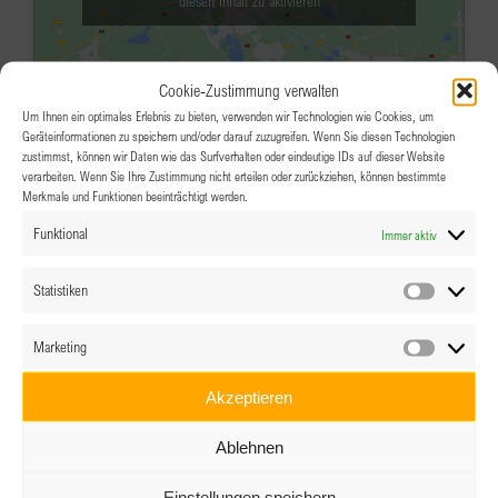
diesen Inhalt zu aktivieren
Cookie-Zustimmung verwalten
Um Ihnen ein optimales Erlebnis zu bieten, verwenden wir Technologien wie Cookies, um
Geräteinformationen zu speichern und/oder darauf zuzugreifen. Wenn Sie diesen Technologien
zustimmst, können wir Daten wie das Surfverhalten oder eindeutige IDs auf dieser Website
verarbeiten. Wenn Sie Ihre Zustimmung nicht erteilen oder zurückziehen, können bestimmte
Merkmale und Funktionen beeinträchtigt werden.
JAN.
18:00
-
21:30
26
Funktional
Immer aktiv
BPW KERZENLICHT-FEIER, Villach
Karawankenhof Warmbad
Kadischenallee 27,
Statistiken
Statistik
Warmbad-Villach
Marketing
Veranstaltungsdetails
Wegbeschreibung
Marketin
Akzeptieren
JAN.
18:30
-
21:00
26
Ablehnen
Clubabend mit Ruth Cerny “Die-
Ruth-handelt-Methode”
Einstellungen speichern