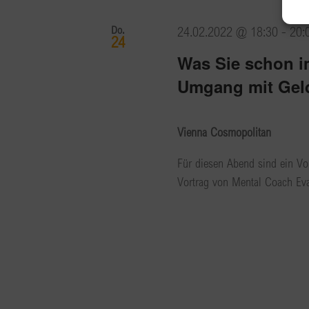
Do.
24.02.2022 @ 18:30
-
20:
24
Was Sie schon i
Umgang mit Geld
Vienna Cosmopolitan
Für diesen Abend sind ein Vort
Vortrag von Mental Coach Eva