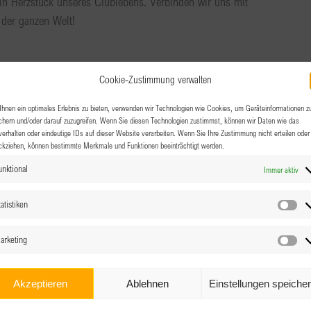
ein Herzstück unseres Clublebens. Verbinden wir uns mit
der ganzen Welt!
Cookie-Zustimmung verwalten
30
hnen ein optimales Erlebnis zu bieten, verwenden wir Technologien wie Cookies, um Geräteinformationen z
W! Online – „The Future is
chern und/oder darauf zuzugreifen. Wenn Sie diesen Technologien zustimmst, können wir Daten wie das
verhalten oder eindeutige IDs auf dieser Website verarbeiten. Wenn Sie Ihre Zustimmung nicht erteilen oder
oder erst in 100 Jahren?
ckziehen, können bestimmte Merkmale und Funktionen beeinträchtigt werden.
unktional
Immer aktiv
atistiken
Sta
d in unserem Leben alltäglich. Wir nehmen sie schon aus
 quasi in sie hinein. Sie tragen zur Vereinfachung einer
arketing
Ma
chmal behindern sie uns auch. Ein Beispiel ist die
er.
Akzeptieren
Ablehnen
Einstellungen speiche