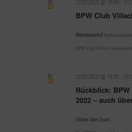
Di.
22.02.2022 @ 18:00
-
21:
22
BPW Club Villac
Warmbaderhof
Kadischenallee
BPW Club Villach Generalve
Di.
22.02.2022 @ 19:30
-
22:
22
Rückblick: BPW 
2022 – auch übe
Online über Zoom