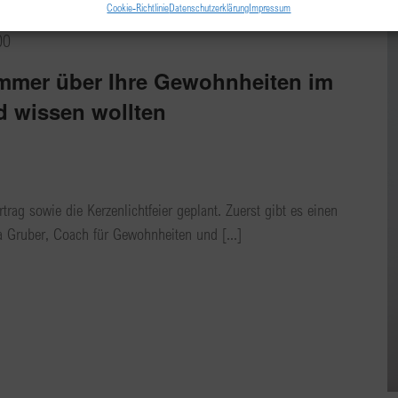
Cookie-Richtlinie
Datenschutzerklärung
Impressum
00
mmer über Ihre Gewohnheiten im
 wissen wollten
rag sowie die Kerzenlichtfeier geplant. Zuerst gibt es einen
 Gruber, Coach für Gewohnheiten und [...]