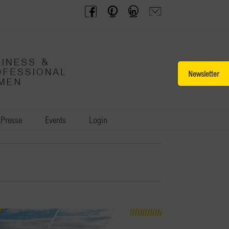
BPW
Offenes
BPW
Anfrage
Austria
Frauennetzwerk
Gruppe
schicken
Facebook
Facebook
auf
LinkedIn
Toggle
Sliding
Bar
Area
Presse
Events
Login