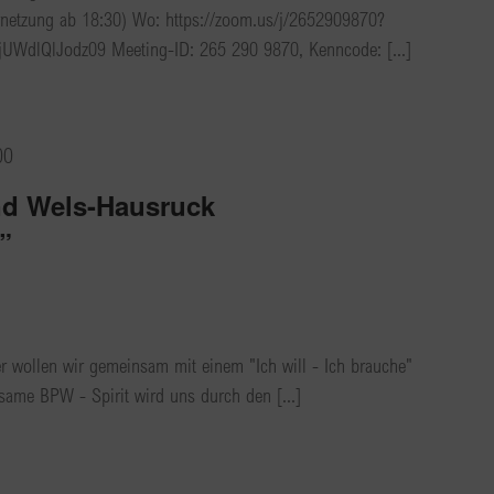
netzung ab 18:30) Wo: https://zoom.us/j/2652909870?
dlQlJodz09 Meeting-ID: 265 290 9870, Kenncode: [...]
00
nd Wels-Hausruck
r”
ier wollen wir gemeinsam mit einem "Ich will - Ich brauche"
ame BPW - Spirit wird uns durch den [...]