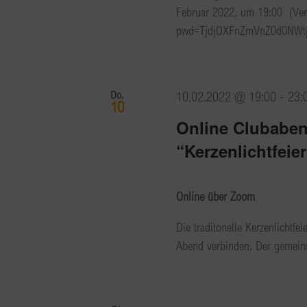
Februar 2022, um 19:00 (Ver
pwd=TjdjOXFnZmVnZ0d0NWtjUW
Do.
10.02.2022 @ 19:00
-
23:
10
Online Clubabe
“Kerzenlichtfeie
Online über Zoom
Die traditonelle Kerzenlichtfe
Abend verbinden. Der gemeins