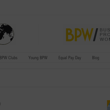
BPW Clubs
Young BPW
Equal Pay Day
Blog
0