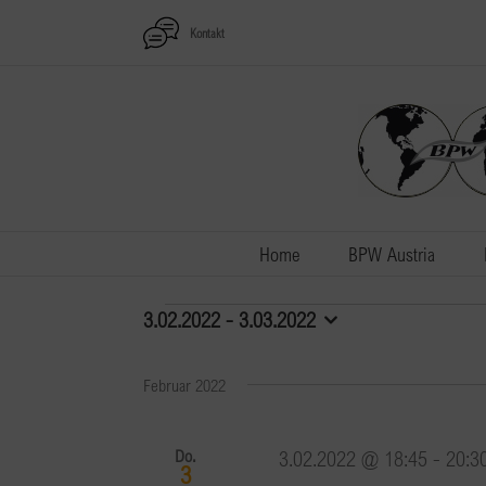
Zum
Kontakt
Inhalt
springen
Home
BPW Austria
Veranstaltungen
3.02.2022
 - 
3.03.2022
Datum
wählen.
Februar 2022
Do.
3.02.2022 @ 18:45
-
20:3
3