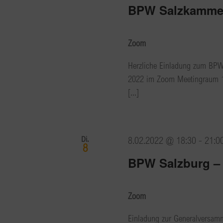
BPW Salzkammer
Zoom
Herzliche Einladung zum BPW
2022 im Zoom Meetingraum 1
[...]
Di.
8.02.2022 @ 18:30
-
21:0
8
BPW Salzburg –
Zoom
Einladung zur Generalversam