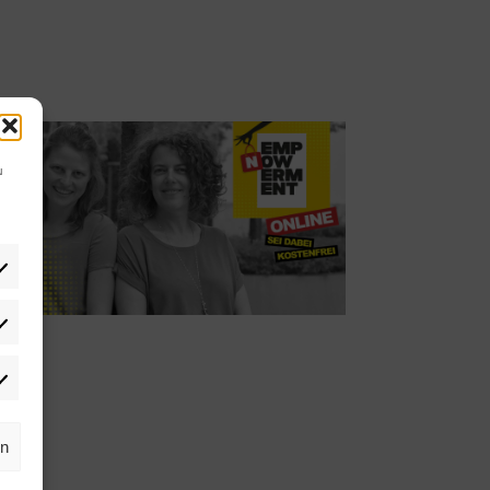
u
tistiken
rketing
rn