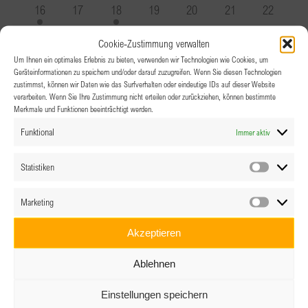
Veranstaltungen
Veranstaltung
Veranstaltungen
Veranstaltungen
Veranstaltungen
Veranstaltungen
Veranstal
1
0
1
0
0
0
0
16
17
18
19
20
21
22
Veranstaltung
Veranstaltungen
Veranstaltung
Veranstaltungen
Veranstaltungen
Veranstaltungen
Veranstal
0
0
2
1
1
1
0
23
24
25
26
27
28
29
Cookie-Zustimmung verwalten
Veranstaltungen
Veranstaltungen
Veranstaltungen
Veranstaltung
Veranstaltung
Veranstaltung
Veranstal
0
0
0
2
0
0
0
30
1
2
3
4
5
6
Um Ihnen ein optimales Erlebnis zu bieten, verwenden wir Technologien wie Cookies, um
Geräteinformationen zu speichern und/oder darauf zuzugreifen. Wenn Sie diesen Technologien
Veranstaltungen
Veranstaltungen
Veranstaltungen
Veranstaltungen
Veranstaltungen
Veranstaltungen
Veranstal
zustimmst, können wir Daten wie das Surfverhalten oder eindeutige IDs auf dieser Website
verarbeiten. Wenn Sie Ihre Zustimmung nicht erteilen oder zurückziehen, können bestimmte
Merkmale und Funktionen beeinträchtigt werden.
Funktional
Immer aktiv
Statistiken
Statistik
Marketing
Marketin
Akzeptieren
Ablehnen
Einstellungen speichern